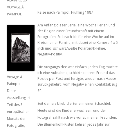
ALAIN ROUX
VOYAGE Á
Reise nach Paimpol, Frühling 1987
PAIMPOL
Am Anfang dieser Serie, eine Woche Ferien und
der Beginn einer Freundschaft mit einem
Fotografen. So brach ich für eine Woche auf im
Kreis meiner Familie, mit dabei eine Kamera 4 x 5
inch und, schwarz/weiße Polaroid®-Filme,
Negativ-Positiv.
Die Ausgangsidee war einfach: jeden Tag machte
ich eine Aufnahme, schickte diesem Freund das
Voyage á
Positiv per Post und fertigte, wieder nach Hause
Paimpol
zurückgekehrt, vom Negativ einen Kontaktabzug
an.
Diese
Ausstellung ist
Seit damals blieb die Serie in einer Schachtel.
Teil des 3.
Heute sind die Kinder erwachsen, und der
europäischen
Fotograf zählt nach wie vor zu meinen Freunden.
Monats der
Die Blumenkohl-Kisten kehren jedes Jahr zur
Fotografie,