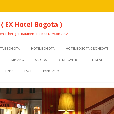
 ( EX Hotel Bogota )
fen in heiligen Räumen" Helmut Newton 2002
Zum
Inhalt
TTLE BOGOTA
HOTEL BOGOTA
HOTEL BOGOTA GESCHICHTE
springen
EMPFANG
SALONS
BILDERGALERIE
TERMINE
IM BOGOTA
LINKS
LAGE
IMPRESSUM