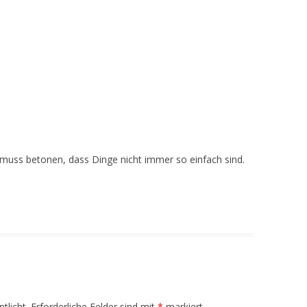
uss betonen, dass Dinge nicht immer so einfach sind.
tlicht.
Erforderliche Felder sind mit
*
markiert.