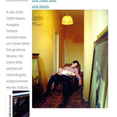
2004 FASHION
Link: Oliver Mark
Link: Maxim
In der 2004
/2005 Maxim
Ausgabe
Fashion
erschien eine
von Oliver Mark
fotografierte
Strecke, mit
einem Bild,
welches im
Hotel Bogota
aufgenommen
wurde, 4.Stock.